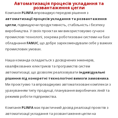
Автоматизація процесів укладання та
розвантаження цегли
Компанія
PLINFA
впроваджує передові рішення з
автоматизації процесів укладання та розвантаження
цегли
, підвищуючи продуктивність, стабільність і безпеку
виробництва. У своїх проєктах ми використовуємо сучасні
промислові технології, зокрема роботизовані системи на базі
обладнання
FANUC
, що добре зарекомендували себе у важких
промислових умовах.
Наша команда складається з досвідчених інженерів,
кваліфікованих електриків та програмістів систем
автоматизації, що дозволяє реалізовувати
індивідуальні
рішення під конкретні технологічні вимоги замовника
.
Ми проєктуємо та впроваджуємо автоматизовані комплекси з
урахуванням типу продукції, планування виробничих ліній та
режимів роботи підприємства.
Компанія
PLINFA
має практичний досвід реалізації проєктів з
автоматизації укладання та розвантаження цегли на